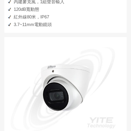
內建麥克風，1組聲音輸入
120dB寬動態
紅外線80米，IP67
3.7~11mm電動鏡頭