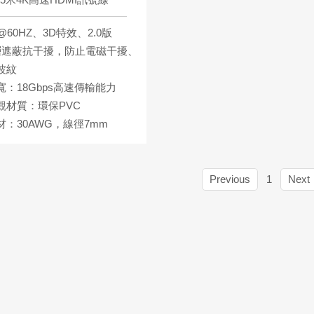
@60HZ、3D特效、2.0版
層遮蔽抗干擾，防止電磁干擾、
波紋
寬：18Gbps高速傳輸能力
觀材質：環保PVC
材：30AWG，線徑7mm
Previous
1
Next