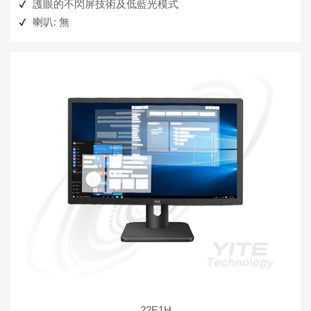
護眼的不閃屏技術及低藍光模式
喇叭: 無
22E1H