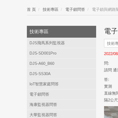
首 頁
技術專區
電子鎖問答
電子鎖與網路
電子
技術專區
DJS飛馬系列監視器
DJS-SD001Pro
2022/08
問:
DJS-A60_B60
請問 通
DJS-SS30A
答:
IoT智慧家庭問答
實測
直線無
電子鎖問答
隔2公尺
海康監視器問答
大華監視器問答