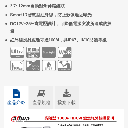
2.7~12mm
自動對焦伸縮鏡頭
Smart IR
智慧型紅外線，防止影像過近曝光
DC12V
±
25%
寬電壓設計，可降低電源突波所造成的損
壞
紅外線投射距離可達
100M
，具
IP67
、
IK10
防護等級
產品介紹
產品規格
檔案下載