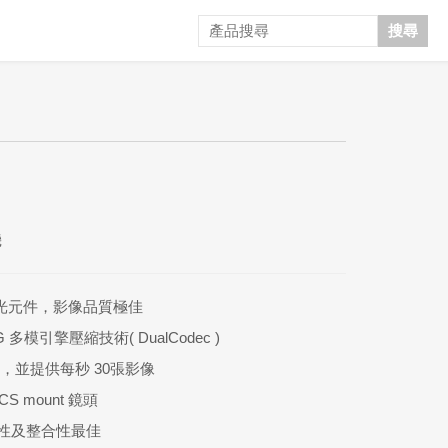
搜尋
機
OS 感光元件，影像品質極佳
PEG 多模引擎壓縮技術( DualCodec )
80，並提供每秒 30張影像
 mount 鏡頭
容性及整合性最佳