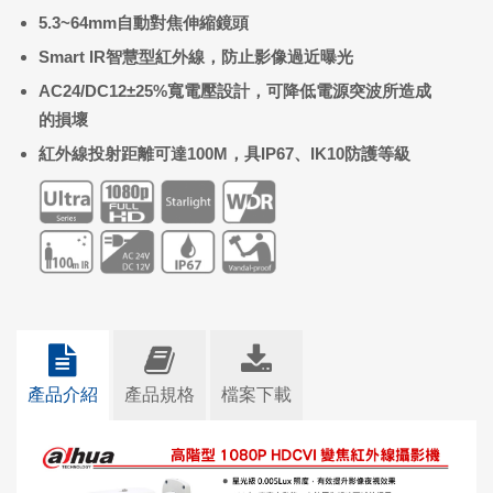
5.3~64mm
自動對焦伸縮鏡頭
Smart IR
智慧型紅外線，防止影像過近曝光
AC24/DC12
±
25%
寬電壓設計，可降低電源突波所造成
的損壞
紅外線投射距離可達
100M
，具
IP67
、
IK10
防護等級
產品介紹
產品規格
檔案下載