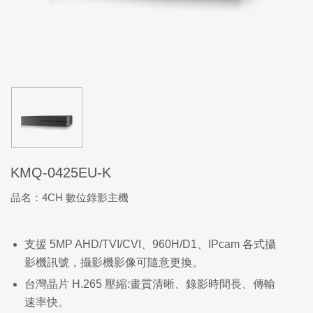
KMQ-0425EU-K
品名：4CH 數位錄影主機
支援 5MP AHD/TVI/CVI、960H/D1、IPcam 各式攝
影機訊號，攝影機影像可隨意更換。
台灣晶片 H.265 壓縮:畫質清晰、錄影時間長、傳輸
速率快。