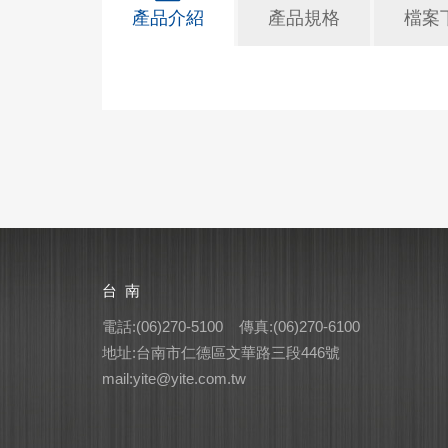
產品介紹
產品規格
檔案
台 南
電話:(06)270-5100 傳真:(06)270-6100
地址:台南市仁德區文華路三段446號
mail:yite@yite.com.tw