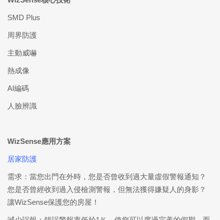
SMD Plus
周界防護
主動威嚇
熱成像
AI編碼
人臉辨識
WizSense
應用方案
居家防護
需求：當您出門在外時，您是否曾收到過大量虛假警報通知？
您是否曾經收到過入侵檢測警報，但無法獲得嫌疑人的身影？
讓WizSense保護您的房屋！
減少誤報：錯誤警報率低於1％，使您可以度過完美的假期，而