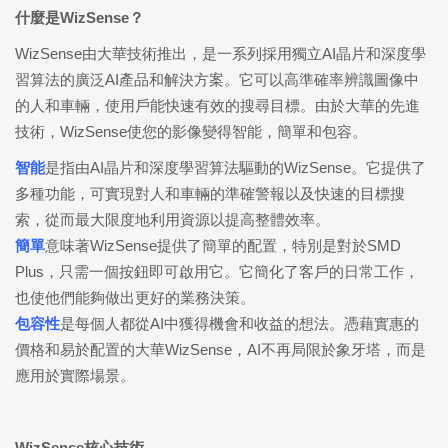
什麼是WizSense？
WizSense由大華技術推出，是一系列採用獨立AI晶片和深度學
習算法的廣泛AI產品和解決方案。它可以高準確率辨識圖像中
的人和車輛，使用戶能快速有效的搜尋目標。由於大華的先進
技術，WizSense使您的影像變得智能，簡單和包容。
智能
是指由AI晶片和深度學習算法驅動的WizSense。它提供了
多種功能，可實現對人和車輛的準確警報以及快速的目標搜
索，從而最大限度地利用資源以提高整體效率。
簡單
意味著WizSense提供了簡單的配置，特別是對於SMD
Plus，只需一個按鈕即可啟用它。它簡化了客戶的日常工作，
也使他們能夠做出更好的業務決策。
包容性
是每個人都從AI中獲得機會和收益的想法。憑藉實惠的
價格和易於配置的大華WizSense，AI不再局限於象牙塔，而是
應用於實際場景。
WizSense
核心技術