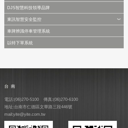
DJS智慧科技領導品牌
東訊智慧安全監控
車牌辨識停車管理系統
以特下單系統
台 南
電話:(06)270-5100 傳真:(06)270-6100
地址:台南市仁德區文華路三段446號
mail:yite@yite.com.tw