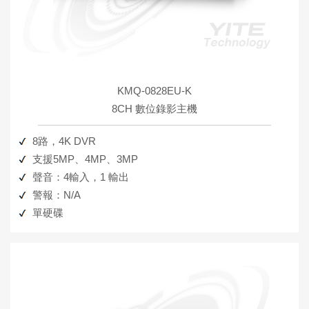
KMQ-0828EU-K
8CH 數位錄影主機
8路，4K DVR
支援5MP、4MP、3MP
聲音：4輸入，1 輸出
警報：N/A
單硬碟