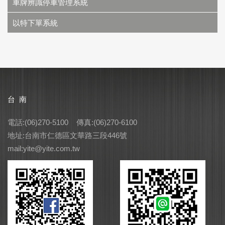
車牌辨識停車管理系統
以特下單系統
台 南
電話:(06)270-5100 傳真:(06)270-6100
地址:台南市仁德區文華路三段446號
mail:yite@yite.com.tw