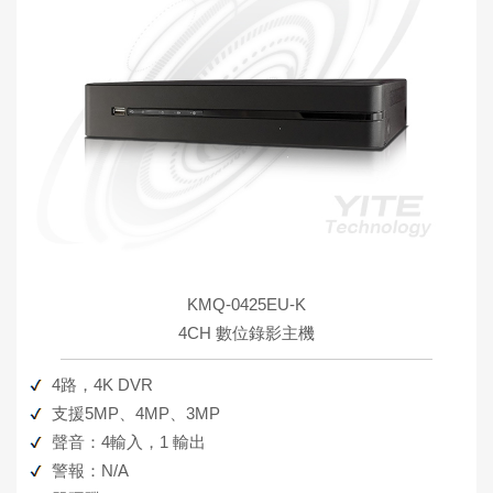
KMQ-0425EU-K
4CH 數位錄影主機
4路，4K DVR
支援5MP、4MP、3MP
聲音：4輸入，1 輸出
警報：N/A