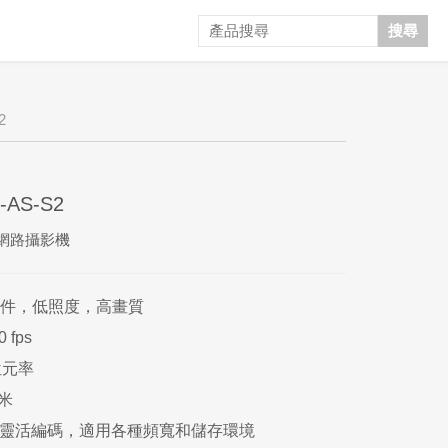
搜尋
2
-AS-S2
型網路攝影機
攝像元件，低照度，高畫質
0 fps
位元率
米
.265+靈活編碼，適用各種頻寬和儲存環境