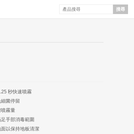
搜尋
25 秒快速噴霧
免細菌停留
體噴霧量
滿足手部消毒範圍
地面以保持地板清潔