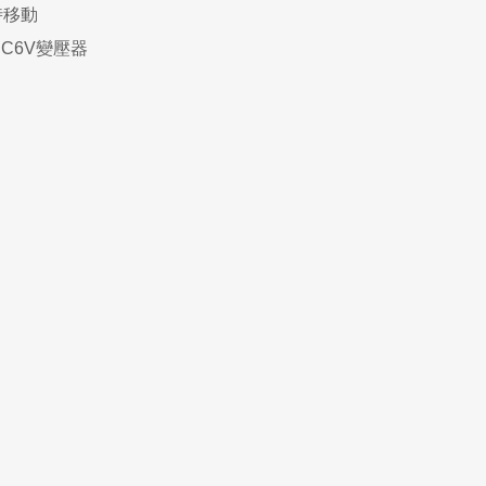
時移動
C6V變壓器