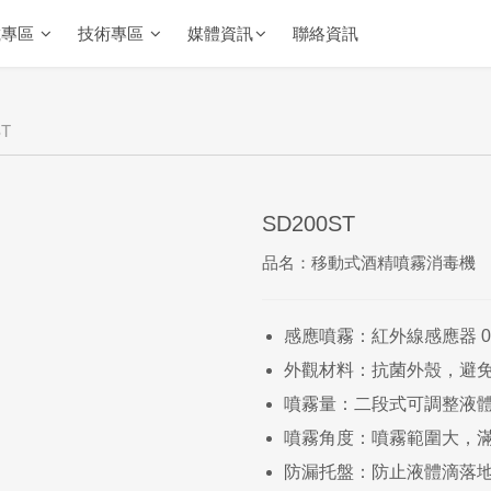
載專區
技術專區
媒體資訊
聯絡資訊
ST
SD200ST
品名：移動式酒精噴霧消毒機
感應噴霧：紅外線感應器 0.
外觀材料：抗菌外殼，避
噴霧量：二段式可調整液
噴霧角度：噴霧範圍大，
防漏托盤：防止液體滴落