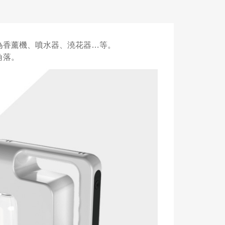
為香薰機、噴水器、澆花器…等。
角落。