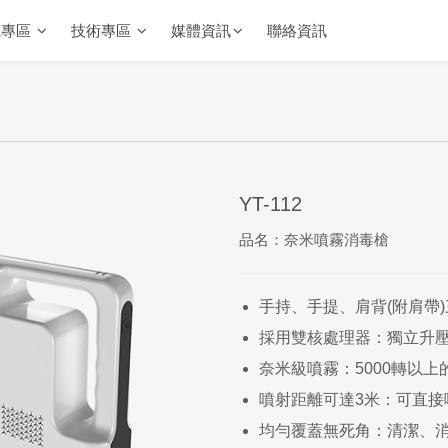
載專區
技術專區
媒體資訊
聯絡資訊
YT-112
品名：奈米噴霧消毒槍
手持、手提、肩背(附肩帶
採用雙核處理器：獨立升
奈米級噴霧：5000轉以
噴射距離可達3米：可直接
均勻覆蓋無死角：清潔、