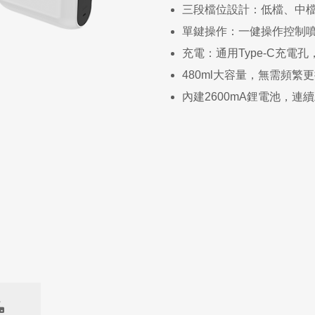
三段檔位設計：低檔、中
單鍵操作：一健操作控制
充電：通用Type-C充電
480ml大容量，無需頻繁
內建2600mA鋰電池，連